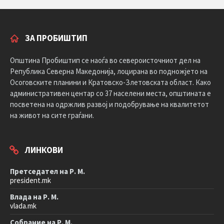
ЗА ПРОБИШТИП
Општина Пробиштип се наоѓа во североисточниот дел на
Република Северна Македонија, лоцирана во подножјето на
Осоговските планини и Кратовско-Злетовската област. Како
административен центар со 37 населени места, општината е
посветена на одржлив развој и подобрување на квалитетот
на живот на сите граѓани.
ЛИНКОВИ
Претседател на Р. М.
president.mk
Влада на Р. М.
vlada.mk
Собрание на Р. М.