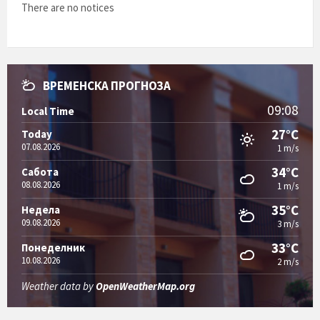
There are no notices
ВРЕМЕНСКА ПРОГНОЗА
09:08
Local Time
27°C
Today
07.08.2026
1 m/s
34°C
Сабота
08.08.2026
1 m/s
35°C
Недела
09.08.2026
3 m/s
33°C
Понеделник
10.08.2026
2 m/s
Weather data by
OpenWeatherMap.org