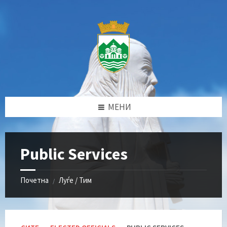
Прескокни
Прескокни
Прескокни
до
до
до
содржината
левата
подножјето
странична
лента
МЕНИ
Public Services
Почетна
Луѓе / Тим
/