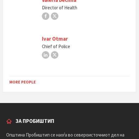
Valeria Decima
Director of Health
Facebook
X
Ivar Otmar
Chief of Police
LinkedIn
X
MORE PEOPLE
ЗА ПРОБИШТИП
Општина Пробиштип се наоѓа во североисточниот дел на