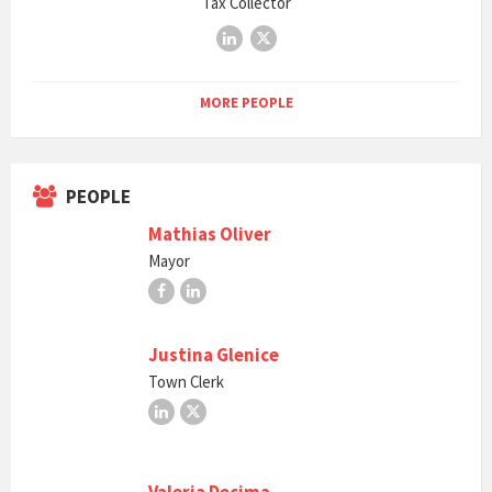
Tax Collector
LinkedIn
X
MORE PEOPLE
PEOPLE
Mathias Oliver
Mayor
Facebook
LinkedIn
Justina Glenice
Town Clerk
LinkedIn
X