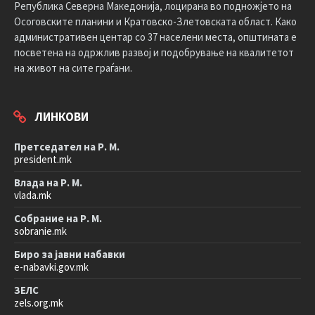
Република Северна Македонија, лоцирана во подножјето на
Осоговските планини и Кратовско-Злетовската област. Како
административен центар со 37 населени места, општината е
посветена на одржлив развој и подобрување на квалитетот
на живот на сите граѓани.
ЛИНКОВИ
Претседател на Р. М.
president.mk
Влада на Р. М.
vlada.mk
Собрание на Р. М.
sobranie.mk
Биро за јавни набавки
e-nabavki.gov.mk
ЗЕЛС
zels.org.mk