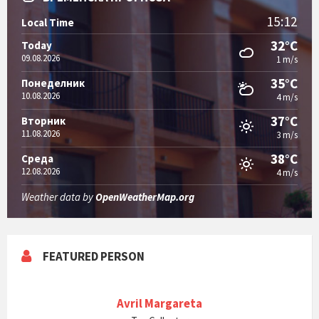
15:12
Local Time
32°C
Today
09.08.2026
1 m/s
35°C
Понеделник
10.08.2026
4 m/s
37°C
Вторник
11.08.2026
3 m/s
38°C
Среда
12.08.2026
4 m/s
Weather data by
OpenWeatherMap.org
FEATURED PERSON
Avril Margareta