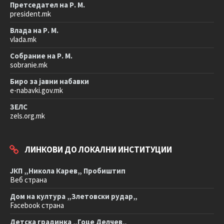
Претседател на Р. М.
president.mk
Влада на Р. М.
vlada.mk
Собрание на Р. М.
sobranie.mk
Биро за јавни набавки
e-nabavki.gov.mk
ЗЕЛС
zels.org.mk
ЛИНКОВИ ДО ЛОКАЛНИ ИНСТИТУЦИИ
ЈКП „Никола Карев„ Пробиштип
Веб страна
Дом на култура „Злетовски рудар„
Facebook страна
Детска градинка „Гоце Делчев„