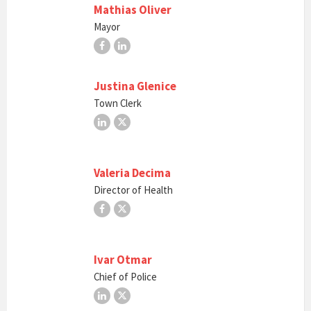
Mathias Oliver
Mayor
Facebook
LinkedIn
Justina Glenice
Town Clerk
LinkedIn
X
Valeria Decima
Director of Health
Facebook
X
Ivar Otmar
Chief of Police
LinkedIn
X