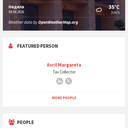
35°C
Недела
09.08.2026
3 m/s
Weather data by
OpenWeatherMap.org
FEATURED PERSON
Avril Margareta
Tax Collector
LinkedIn
X
MORE PEOPLE
PEOPLE