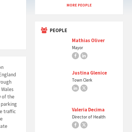
MORE PEOPLE
PEOPLE
Mathias Oliver
Mayor
Facebook
LinkedIn
on
Justina Glenice
 England
Town Clerk
orough
LinkedIn
X
n Wales
 of the
 parking
Valeria Decima
 traffic
Director of Health
re
Facebook
X
vate