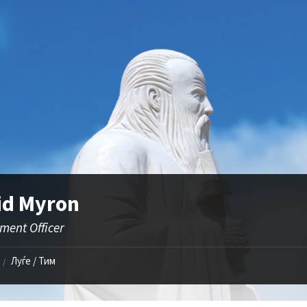
id Myron
ment Officer
Луѓе / Тим
/