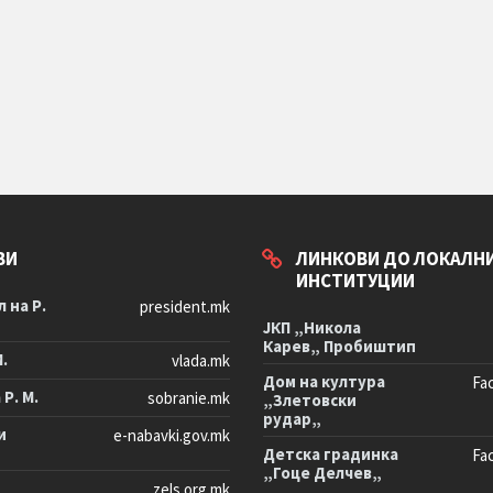
ВИ
ЛИНКОВИ ДО ЛОКАЛН
ИНСТИТУЦИИ
 на Р.
president.mk
ЈКП „Никола
Карев„ Пробиштип
М.
vlada.mk
Дом на култура
Fa
Р. М.
sobranie.mk
„Злетовски
рудар„
и
e-nabavki.gov.mk
Детска градинка
Fa
„Гоце Делчев„
zels.org.mk