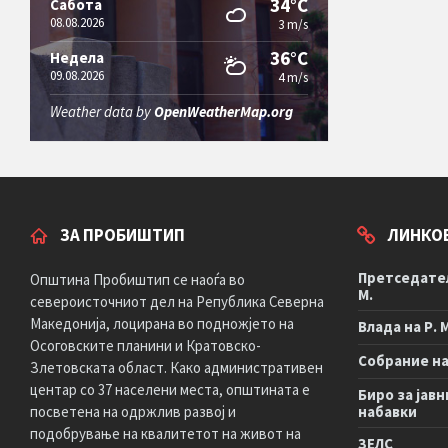
34°C
Сабота
08.08.2026
3 m/s
36°C
Недела
09.08.2026
4 m/s
Weather data by
OpenWeatherMap.org
ЗА ПРОБИШТИП
ЛИНКО
Претседател
Општина Пробиштип се наоѓа во
М.
североисточниот дел на Република Северна
Македонија, лоцирана во подножјето на
Влада на Р. 
Осоговските планини и Кратовско-
Собрание на 
Злетовската област. Како административен
центар со 37 населени места, општината е
Биро за јавн
посветена на одржлив развој и
набавки
подобрување на квалитетот на живот на
ЗЕЛС