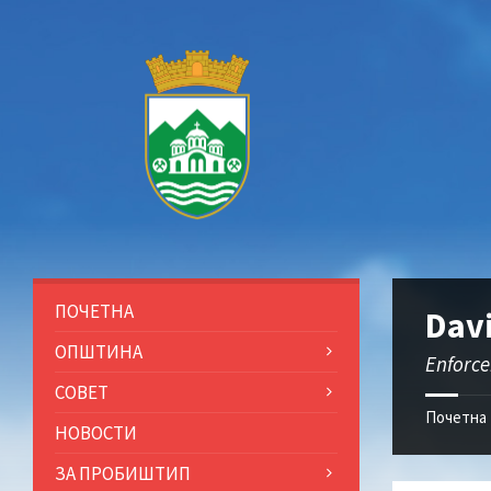
Прескокни
Прескокни
Прескокни
Прескокни
до
до
до
до
содржината
левата
десната
подножјето
странична
странична
лента
лента
ПОЧЕТНА
Dav
ОПШТИНА
Enforce
СОВЕТ
Почетна
НОВОСТИ
ЗА ПРОБИШТИП