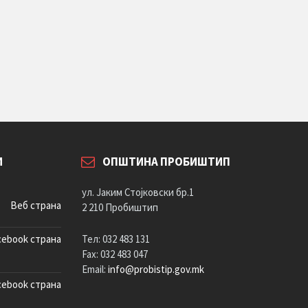
И
ОПШТИНА ПРОБИШТИП
ул. Јаким Стојковски бр.1
Веб страна
2 210 Пробиштип
cebook страна
Тел: 032 483 131
Fax: 032 483 047
Email:
info@probistip.gov.mk
cebook страна