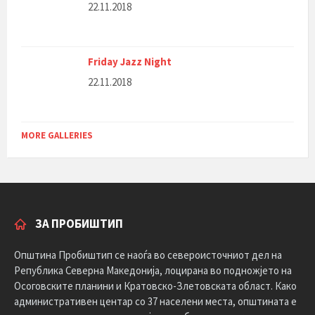
22.11.2018
Friday Jazz Night
22.11.2018
MORE GALLERIES
ЗА ПРОБИШТИП
Општина Пробиштип се наоѓа во североисточниот дел на
Република Северна Македонија, лоцирана во подножјето на
Осоговските планини и Кратовско-Злетовската област. Како
административен центар со 37 населени места, општината е