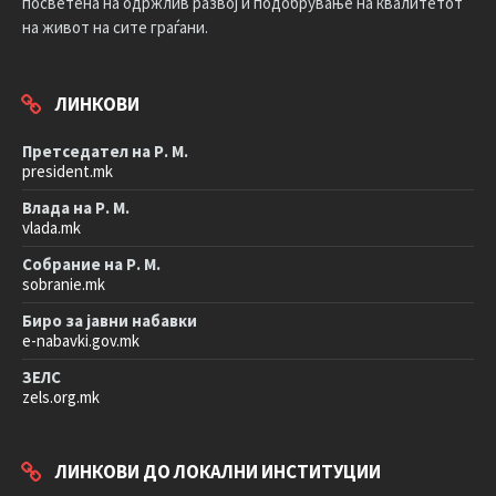
посветена на одржлив развој и подобрување на квалитетот
на живот на сите граѓани.
ЛИНКОВИ
Претседател на Р. М.
president.mk
Влада на Р. М.
vlada.mk
Собрание на Р. М.
sobranie.mk
Биро за јавни набавки
e-nabavki.gov.mk
ЗЕЛС
zels.org.mk
ЛИНКОВИ ДО ЛОКАЛНИ ИНСТИТУЦИИ