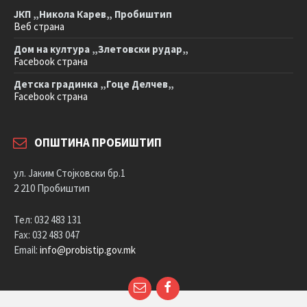
ЈКП „Никола Карев„ Пробиштип
Веб страна
Дом на култура „Злетовски рудар„
Facebook страна
Детска градинка „Гоце Делчев„
Facebook страна
ОПШТИНА ПРОБИШТИП
ул. Јаким Стојковски бр.1
2 210 Пробиштип
Тел: 032 483 131
Fax: 032 483 047
Email:
info@probistip.gov.mk
Е-
Facebook
пошта