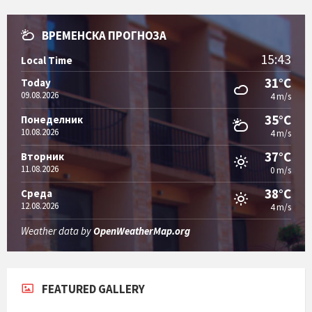
ВРЕМЕНСКА ПРОГНОЗА
15:43
Local Time
31°C
Today
09.08.2026
4 m/s
35°C
Понеделник
10.08.2026
4 m/s
37°C
Вторник
11.08.2026
0 m/s
38°C
Среда
12.08.2026
4 m/s
Weather data by
OpenWeatherMap.org
FEATURED GALLERY