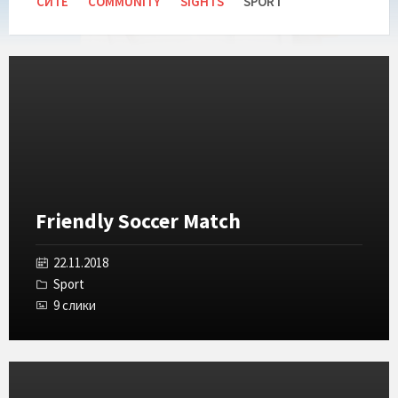
СИТЕ
COMMUNITY
SIGHTS
SPORT
Отвори
ја
галеријата
Friendly Soccer Match
22.11.2018
Sport
9 слики
Отвори
ја