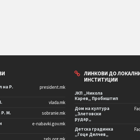
ВИ
ЛИНКОВИ ДО ЛОКАЛН
ИНСТИТУЦИИ
 на Р.
president.mk
ЈКП „Никола
Карев„ Пробиштип
М.
vlada.mk
Дом на култура
Fa
Р. М.
sobranie.mk
„Злетовски
рудар„
и
e-nabavki.gov.mk
Детска градинка
Fa
„Гоце Делчев„
zels.org.mk