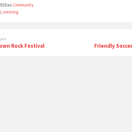
2018
во
Community
l
,
meeting
дно
wn Rock Festival
Friendly Socce