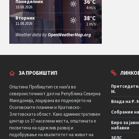
36°C
Понеделник
10.08.2026
4 m/s
38°C
Вторник
11.08.2026
1 m/s
Weather data by
OpenWeatherMap.org
ЗА ПРОБИШТИП
ЛИНКО
Претседател
Општина Пробиштип се наоѓа во
М.
североисточниот дел на Република Северна
Македонија, лоцирана во подножјето на
Влада на Р. 
Осоговските планини и Кратовско-
Собрание на 
Злетовската област. Како административен
центар со 37 населени места, општината е
Биро за јавн
посветена на одржлив развој и
набавки
подобрување на квалитетот на живот на
ЗЕЛС