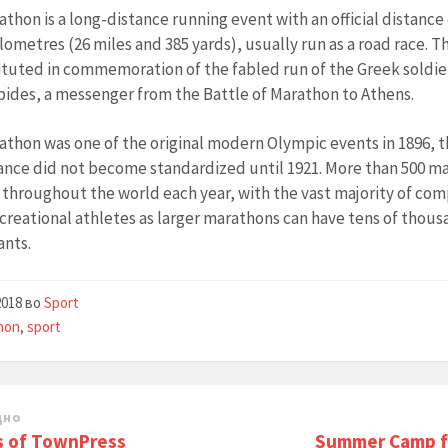
thon is a long-distance running event with an official distance
ilometres (26 miles and 385 yards), usually run as a road race. 
ituted in commemoration of the fabled run of the Greek soldie
ides, a messenger from the Battle of Marathon to Athens.
athon was one of the original modern Olympic events in 1896, 
ance did not become standardized until 1921. More than 500 m
 throughout the world each year, with the vast majority of com
creational athletes as larger marathons can have tens of thous
ants.
2018
во
Sport
hon
,
sport
дно
s of TownPress
Summer Camp f