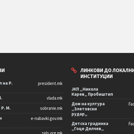
ВИ
ЛИНКОВИ ДО ЛОКАЛН
ИНСТИТУЦИИ
 на Р.
president.mk
ЈКП „Никола
Карев„ Пробиштип
М.
vlada.mk
Дом на култура
Fa
Р. М.
sobranie.mk
„Злетовски
рудар„
и
e-nabavki.gov.mk
Детска градинка
Fa
„Гоце Делчев„
zels.org.mk