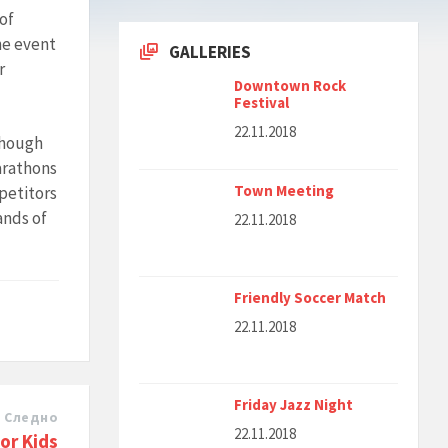
 of
The event
GALLERIES
r
Downtown Rock
Festival
22.11.2018
though
arathons
Town Meeting
petitors
ands of
22.11.2018
Friendly Soccer Match
22.11.2018
Friday Jazz Night
Следно
22.11.2018
or Kids