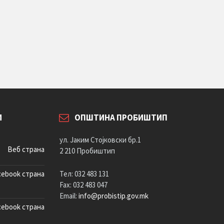
И
ОПШТИНА ПРОБИШТИП
ул. Јаким Стојковски бр.1
Веб страна
2 210 Пробиштип
cebook страна
Тел: 032 483 131
Fax: 032 483 047
Email:
info@probistip.gov.mk
cebook страна