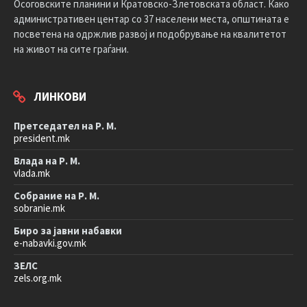
Осоговските планини и Кратовско-Злетовската област. Како
административен центар со 37 населени места, општината е
посветена на одржлив развој и подобрување на квалитетот
на живот на сите граѓани.
ЛИНКОВИ
Претседател на Р. М.
president.mk
Влада на Р. М.
vlada.mk
Собрание на Р. М.
sobranie.mk
Биро за јавни набавки
e-nabavki.gov.mk
ЗЕЛС
zels.org.mk