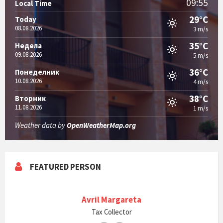
09:55
Local Time
29°C
Today
08.08.2026
3 m/s
35°C
Недела
09.08.2026
5 m/s
36°C
Понеделник
10.08.2026
4 m/s
38°C
Вторник
11.08.2026
1 m/s
Weather data by
OpenWeatherMap.org
FEATURED PERSON
Avril Margareta
Tax Collector