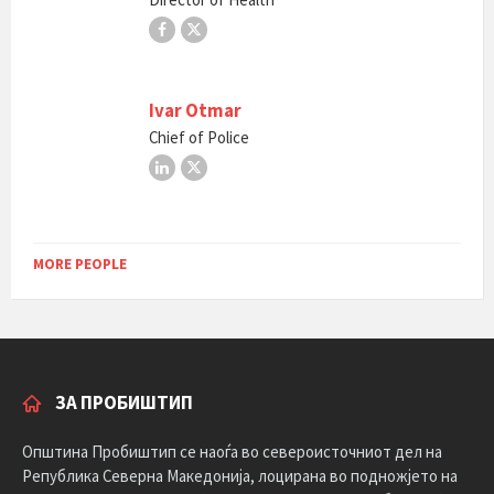
Facebook
X
Ivar Otmar
Chief of Police
LinkedIn
X
MORE PEOPLE
ЗА ПРОБИШТИП
Општина Пробиштип се наоѓа во североисточниот дел на
Република Северна Македонија, лоцирана во подножјето на