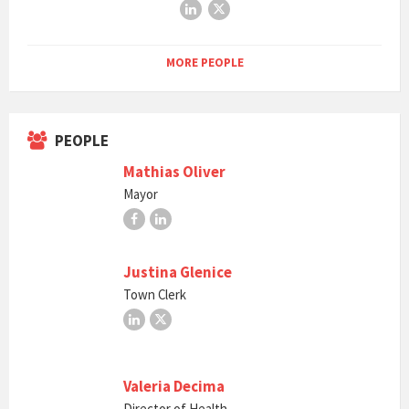
LinkedIn
X
MORE PEOPLE
PEOPLE
Mathias Oliver
Mayor
Facebook
LinkedIn
Justina Glenice
Town Clerk
LinkedIn
X
Valeria Decima
Director of Health