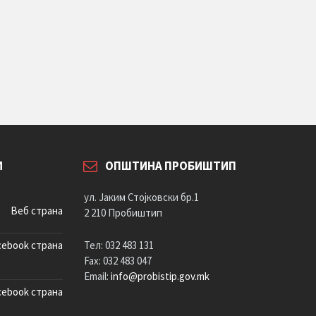
И
ОПШТИНА ПРОБИШТИП
ул. Јаким Стојковски бр.1
Веб страна
2 210 Пробиштип
cebook страна
Тел: 032 483 131
Fax: 032 483 047
Email:
info@probistip.gov.mk
cebook страна