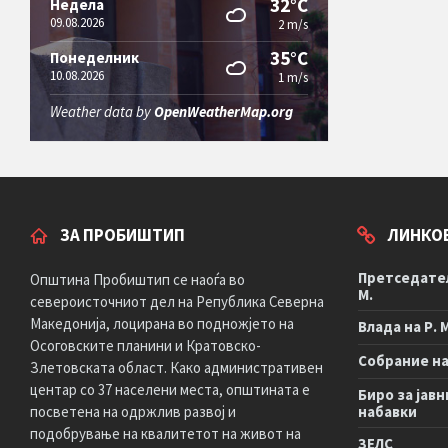
32°C
Недела
09.08.2026
2 m/s
35°C
Понеделник
10.08.2026
1 m/s
Weather data by
OpenWeatherMap.org
ЗА ПРОБИШТИП
ЛИНКО
Претседател
Општина Пробиштип се наоѓа во
М.
североисточниот дел на Република Северна
Македонија, лоцирана во подножјето на
Влада на Р. 
Осоговските планини и Кратовско-
Собрание на 
Злетовската област. Како административен
центар со 37 населени места, општината е
Биро за јавн
посветена на одржлив развој и
набавки
подобрување на квалитетот на живот на
ЗЕЛС