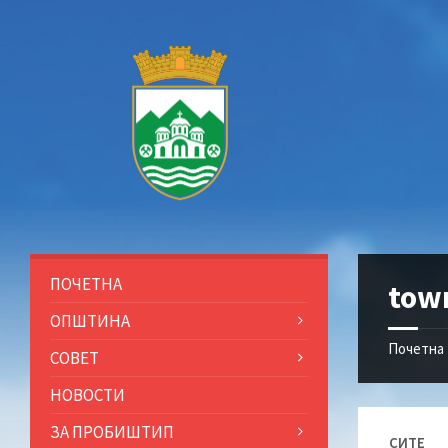
Прескокни
Прескокни
Прескокни
Прескокни
до
до
до
до
содржината
левата
десната
подножјето
странична
странична
лента
лента
ПОЧЕТНА
tow
ОПШТИНА
Почетна
СОВЕТ
НОВОСТИ
ЗА ПРОБИШТИП
СИТЕ