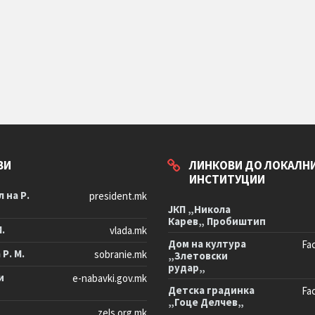
ВИ
ЛИНКОВИ ДО ЛОКАЛН
ИНСТИТУЦИИ
 на Р.
president.mk
ЈКП „Никола
Карев„ Пробиштип
М.
vlada.mk
Дом на култура
Fa
Р. М.
sobranie.mk
„Злетовски
рудар„
и
e-nabavki.gov.mk
Детска градинка
Fa
„Гоце Делчев„
zels.org.mk