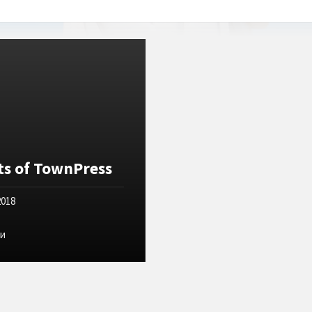
ts of TownPress
2018
s
ки