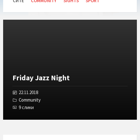
СИТЕ
COMMUNITY
SIGHTS
SPORT
Отвори
ја
галеријата
Friday Jazz Night
22.11.2018
Community
9 слики