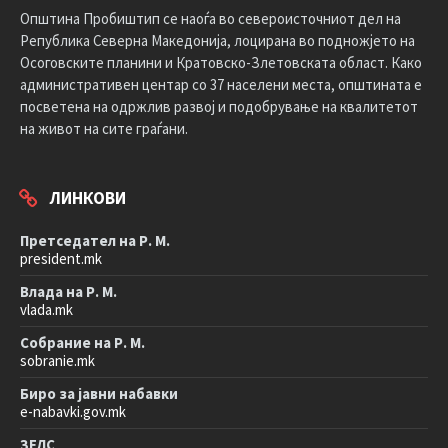
Општина Пробиштип се наоѓа во североисточниот дел на
Република Северна Македонија, лоцирана во подножјето на
Осоговските планини и Кратовско-Злетовската област. Како
административен центар со 37 населени места, општината е
посветена на одржлив развој и подобрување на квалитетот
на живот на сите граѓани.
ЛИНКОВИ
Претседател на Р. М.
president.mk
Влада на Р. М.
vlada.mk
Собрание на Р. М.
sobranie.mk
Биро за јавни набавки
e-nabavki.gov.mk
ЗЕЛС