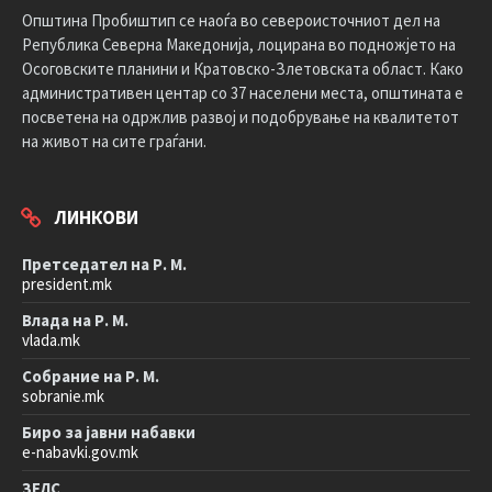
Општина Пробиштип се наоѓа во североисточниот дел на
Република Северна Македонија, лоцирана во подножјето на
Осоговските планини и Кратовско-Злетовската област. Како
административен центар со 37 населени места, општината е
посветена на одржлив развој и подобрување на квалитетот
на живот на сите граѓани.
ЛИНКОВИ
Претседател на Р. М.
president.mk
Влада на Р. М.
vlada.mk
Собрание на Р. М.
sobranie.mk
Биро за јавни набавки
e-nabavki.gov.mk
ЗЕЛС