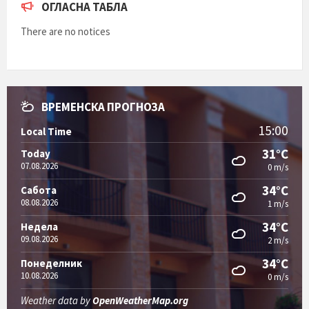
ОГЛАСНА ТАБЛА
There are no notices
ВРЕМЕНСКА ПРОГНОЗА
15:00
Local Time
31°C
Today
07.08.2026
0 m/s
34°C
Сабота
08.08.2026
1 m/s
34°C
Недела
09.08.2026
2 m/s
34°C
Понеделник
10.08.2026
0 m/s
Weather data by
OpenWeatherMap.org