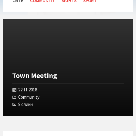
СИТЕ
COMMUNITY
SIGHTS
SPORT
Отвори
ја
галеријата
Town Meeting
22.11.2018
Community
9 слики