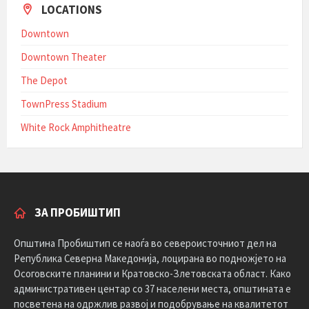
LOCATIONS
Downtown
Downtown Theater
The Depot
TownPress Stadium
White Rock Amphitheatre
ЗА ПРОБИШТИП
Општина Пробиштип се наоѓа во североисточниот дел на
Република Северна Македонија, лоцирана во подножјето на
Осоговските планини и Кратовско-Злетовската област. Како
административен центар со 37 населени места, општината е
посветена на одржлив развој и подобрување на квалитетот