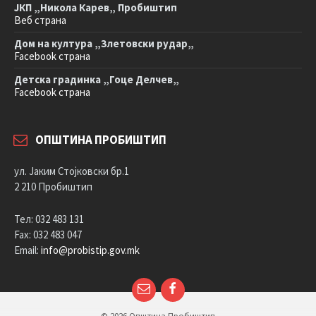
ЈКП „Никола Карев„ Пробиштип
Веб страна
Дом на култура „Злетовски рудар„
Facebook страна
Детска градинка „Гоце Делчев„
Facebook страна
ОПШТИНА ПРОБИШТИП
ул. Јаким Стојковски бр.1
2 210 Пробиштип
Тел: 032 483 131
Fax: 032 483 047
Email:
info@probistip.gov.mk
Е-
Facebook
пошта
© 2026 Општина Пробиштип