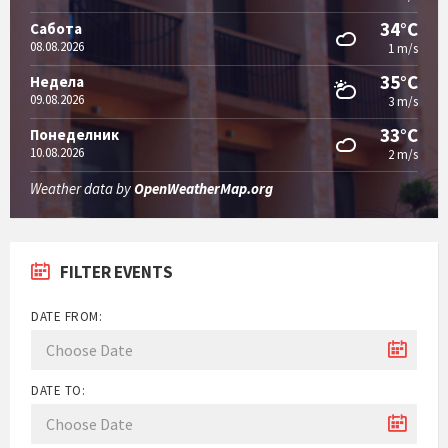
34°C
Сабота
08.08.2026
1 m/s
35°C
Недела
09.08.2026
3 m/s
33°C
Понеделник
10.08.2026
2 m/s
Weather data by
OpenWeatherMap.org
FILTER EVENTS
DATE FROM:
DATE TO: