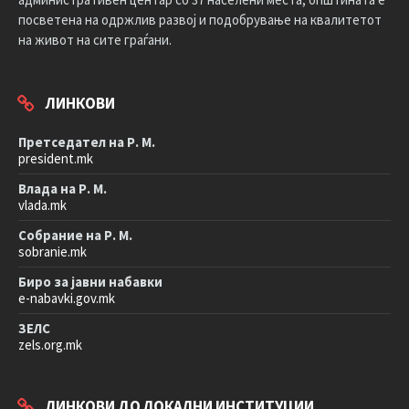
посветена на одржлив развој и подобрување на квалитетот
на живот на сите граѓани.
ЛИНКОВИ
Претседател на Р. М.
president.mk
Влада на Р. М.
vlada.mk
Собрание на Р. М.
sobranie.mk
Биро за јавни набавки
e-nabavki.gov.mk
ЗЕЛС
zels.org.mk
ЛИНКОВИ ДО ЛОКАЛНИ ИНСТИТУЦИИ