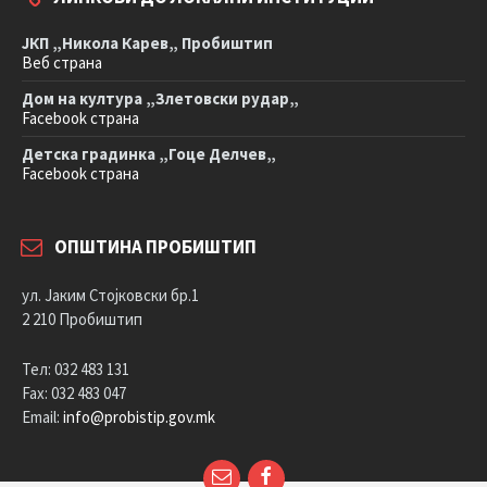
ЈКП „Никола Карев„ Пробиштип
Веб страна
Дом на култура „Злетовски рудар„
Facebook страна
Детска градинка „Гоце Делчев„
Facebook страна
ОПШТИНА ПРОБИШТИП
ул. Јаким Стојковски бр.1
2 210 Пробиштип
Тел: 032 483 131
Fax: 032 483 047
Email:
info@probistip.gov.mk
Е-
Facebook