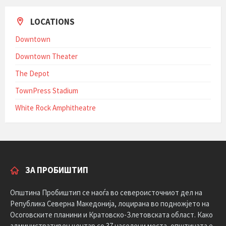
LOCATIONS
Downtown
Downtown Theater
The Depot
TownPress Stadium
White Rock Amphitheatre
ЗА ПРОБИШТИП
Општина Пробиштип се наоѓа во североисточниот дел на
Република Северна Македонија, лоцирана во подножјето на
Осоговските планини и Кратовско-Злетовската област. Како
административен центар со 37 населени места, општината е