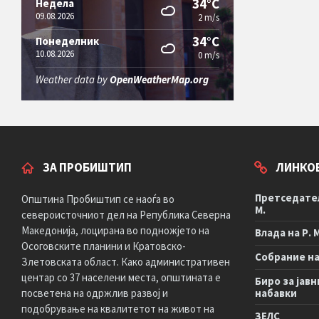
34°C
Недела
09.08.2026
2 m/s
34°C
Понеделник
10.08.2026
0 m/s
Weather data by
OpenWeatherMap.org
ЗА ПРОБИШТИП
ЛИНКО
Претседател
Општина Пробиштип се наоѓа во
М.
североисточниот дел на Република Северна
Македонија, лоцирана во подножјето на
Влада на Р. 
Осоговските планини и Кратовско-
Собрание на 
Злетовската област. Како административен
центар со 37 населени места, општината е
Биро за јавн
посветена на одржлив развој и
набавки
подобрување на квалитетот на живот на
ЗЕЛС