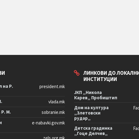
ВИ
ЛИНКОВИ ДО ЛОКАЛН
ИНСТИТУЦИИ
 на Р.
president.mk
ЈКП „Никола
Карев„ Пробиштип
М.
vlada.mk
Дом на култура
Fa
Р. М.
sobranie.mk
„Злетовски
рудар„
и
e-nabavki.gov.mk
Детска градинка
Fa
„Гоце Делчев„
zels.org.mk