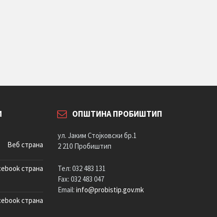
И
ОПШТИНА ПРОБИШТИП
ул. Јаким Стојковски бр.1
Веб страна
2 210 Пробиштип
cebook страна
Тел: 032 483 131
Fax: 032 483 047
Email:
info@probistip.gov.mk
cebook страна