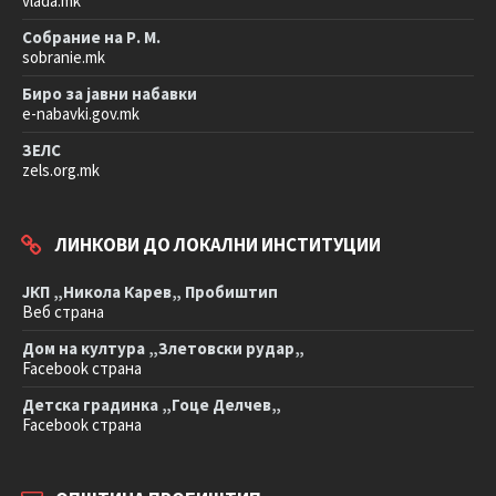
vlada.mk
Собрание на Р. М.
sobranie.mk
Биро за јавни набавки
e-nabavki.gov.mk
ЗЕЛС
zels.org.mk
ЛИНКОВИ ДО ЛОКАЛНИ ИНСТИТУЦИИ
ЈКП „Никола Карев„ Пробиштип
Веб страна
Дом на култура „Злетовски рудар„
Facebook страна
Детска градинка „Гоце Делчев„
Facebook страна