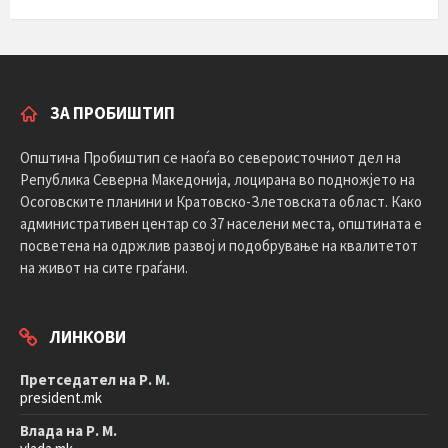
ЗА ПРОБИШТИП
Општина Пробиштип се наоѓа во североисточниот дел на
Република Северна Македонија, лоцирана во подножјето на
Осоговските планини и Кратовско-Злетовската област. Како
административен центар со 37 населени места, општината е
посветена на одржлив развој и подобрување на квалитетот
на живот на сите граѓани.
ЛИНКОВИ
Претседател на Р. М.
president.mk
Влада на Р. М.