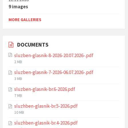
9 images
MORE GALLERIES
DOCUMENTS
sluzben-glasnik-8-2026-20.07.2026-.pdf
F
2 MB
i
sluzben-glasnik-7-2026-06.07.2026-.pdf
l
F
3 MB
e
i
s
sluzben-glasnik-br.6-2026.pdf
l
i
F
7 MB
e
z
i
s
e
sluzhben-glasnik-br.5-2026.pdf
l
i
:
F
10 MB
e
z
i
s
e
sluzhben-glasnik-br.4-2026.pdf
l
i