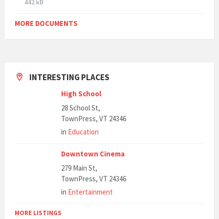
:
F
442 kB
e
z
i
s
e
l
MORE DOCUMENTS
i
:
e
z
s
e
i
:
z
e
INTERESTING PLACES
:
High School
28 School St,
TownPress, VT 24346
in
Education
Downtown Cinema
279 Main St,
TownPress, VT 24346
in
Entertainment
MORE LISTINGS