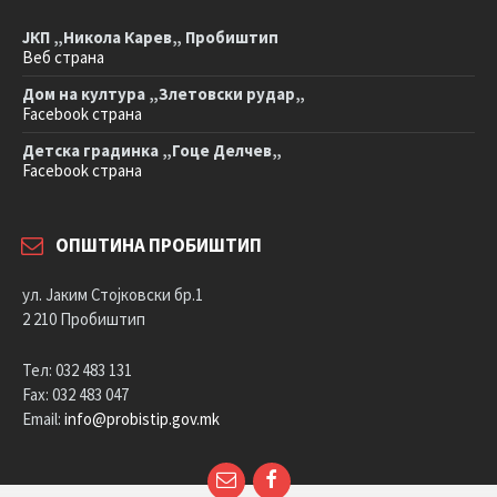
ЈКП „Никола Карев„ Пробиштип
Веб страна
Дом на култура „Злетовски рудар„
Facebook страна
Детска градинка „Гоце Делчев„
Facebook страна
ОПШТИНА ПРОБИШТИП
ул. Јаким Стојковски бр.1
2 210 Пробиштип
Тел: 032 483 131
Fax: 032 483 047
Email:
info@probistip.gov.mk
Е-
Facebook
пошта