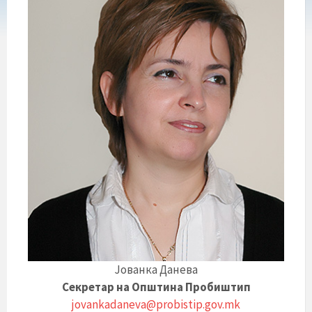
Јованка Данева
Секретар на Општина Пробиштип
jovankadaneva@probistip.gov.mk