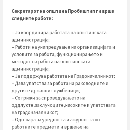
Секретарот на општина Пробиштип ги врши
следните работи:
– Ја координира работата на општинската
администрација;
– Работи на унапредување на организацијата и
условите за работа, функционирањето и
методот на работа на општинската
администрација;
– Јa поддржува работата на Градоначалникот;
– Дава упатства за работа на раководните и
другите државни службеници;
– Се грижи за спроведувањето на
оддлукте,заклучоците,насоките и упатствата
на градоначалникот;
– Одговара за уредноста и ажурноста во
работните предмети и вршење на