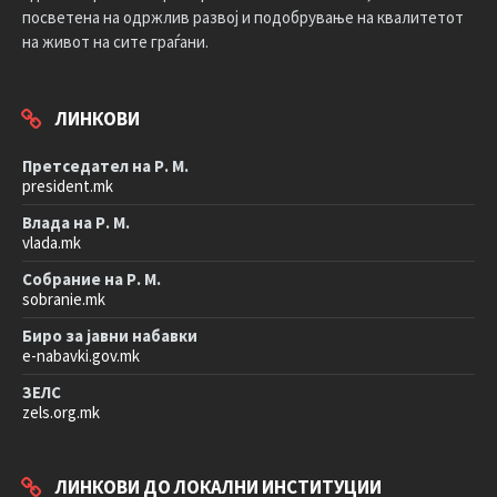
посветена на одржлив развој и подобрување на квалитетот
на живот на сите граѓани.
ЛИНКОВИ
Претседател на Р. М.
president.mk
Влада на Р. М.
vlada.mk
Собрание на Р. М.
sobranie.mk
Биро за јавни набавки
e-nabavki.gov.mk
ЗЕЛС
zels.org.mk
ЛИНКОВИ ДО ЛОКАЛНИ ИНСТИТУЦИИ