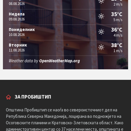
08.08.2026
2 m/s
35°C
Недела
09.08.2026
5 m/s
36°C
Понеделник
10.08.2026
4 m/s
38°C
Вторник
11.08.2026
1 m/s
Weather data by
OpenWeatherMap.org
ЗА ПРОБИШТИП
Општина Пробиштип се наоѓа во североисточниот дел на
Република Северна Македонија, лоцирана во подножјето на
Осоговските планини и Кратовско-Злетовската област. Како
административен центар со 37 населени места, општината е