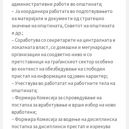
административни работи во општината;
– Ја координира работата во подготвувањето
на материјали и документи од стратешко
значење на општината, Советот на општината
и др.;
– Соработува со секретарите на централната и
локалната власт, со домашни и мегународни
организации на соодветно ниво и со
претставници на граѓанскиот сектор особено
во контекст на обезбедување на слободен
пристап на информации од јавен карактер;
– Учествува во работатат на работните тела на
општината;
– Формира Комисија за спроведување на
постапка за вработување и врши избор на ново
вработени;
– Формира Комисија за водење на дисиплинска
постапка за дисиплинси престап и изрекува