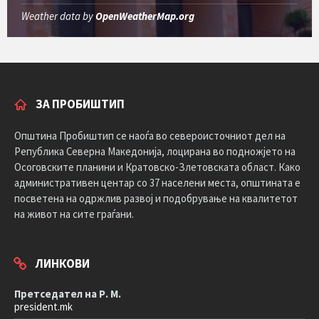
Weather data by
OpenWeatherMap.org
ЗА ПРОБИШТИП
Општина Пробиштип се наоѓа во североисточниот дел на
Република Северна Македонија, лоцирана во подножјето на
Осоговските планини и Кратовско-Злетовската област. Како
административен центар со 37 населени места, општината е
посветена на одржлив развој и подобрување на квалитетот
на живот на сите граѓани.
ЛИНКОВИ
Претседател на Р. М.
president.mk