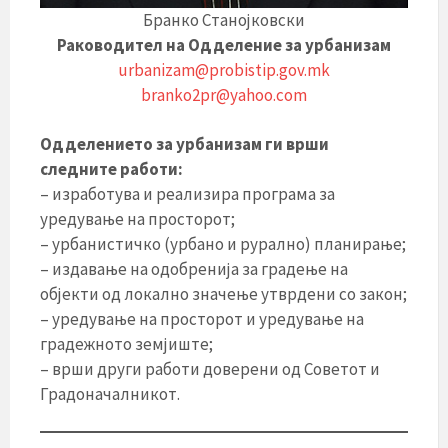
Бранко Станојковски
Раководител на Одделение за урбанизам
urbanizam@probistip.gov.mk
branko2pr@yahoo.com
Одделението за урбанизам ги врши
следните работи:
– изработува и реализира програма за
уредување на просторот;
– урбанистичко (урбано и рурално) планирање;
– издавање на одобренија за градење на
објекти од локално значење утврдени со закон;
– уредување на просторот и уредување на
градежното земјиште;
– врши други работи доверени од Советот и
Градоначалникот.