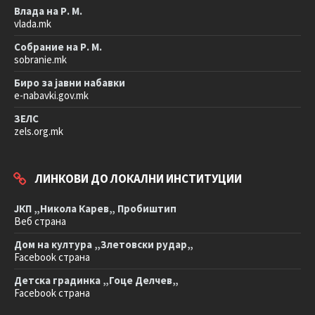
Влада на Р. М.
vlada.mk
Собрание на Р. М.
sobranie.mk
Биро за јавни набавки
e-nabavki.gov.mk
ЗЕЛС
zels.org.mk
ЛИНКОВИ ДО ЛОКАЛНИ ИНСТИТУЦИИ
ЈКП „Никола Карев„ Пробиштип
Веб страна
Дом на култура „Злетовски рудар„
Facebook страна
Детска градинка „Гоце Делчев„
Facebook страна