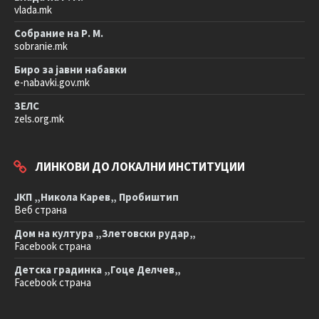
vlada.mk
Собрание на Р. М.
sobranie.mk
Биро за јавни набавки
e-nabavki.gov.mk
ЗЕЛС
zels.org.mk
ЛИНКОВИ ДО ЛОКАЛНИ ИНСТИТУЦИИ
ЈКП „Никола Карев„ Пробиштип
Веб страна
Дом на култура „Злетовски рудар„
Facebook страна
Детска градинка „Гоце Делчев„
Facebook страна