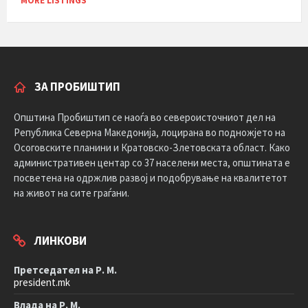
MORE LISTINGS
ЗА ПРОБИШТИП
Општина Пробиштип се наоѓа во североисточниот дел на
Република Северна Македонија, лоцирана во подножјето на
Осоговските планини и Кратовско-Злетовската област. Како
административен центар со 37 населени места, општината е
посветена на одржлив развој и подобрување на квалитетот
на живот на сите граѓани.
ЛИНКОВИ
Претседател на Р. М.
president.mk
Влада на Р. М.