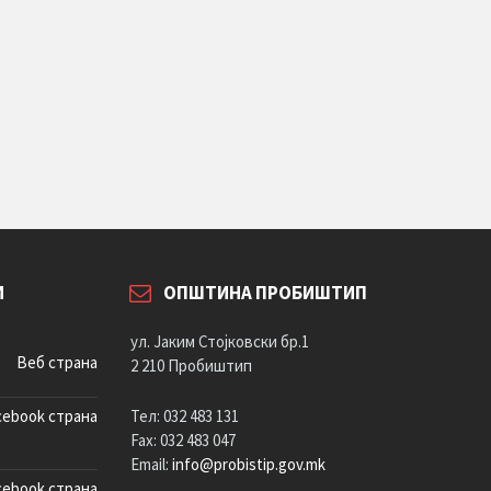
И
ОПШТИНА ПРОБИШТИП
ул. Јаким Стојковски бр.1
Веб страна
2 210 Пробиштип
cebook страна
Тел: 032 483 131
Fax: 032 483 047
Email:
info@probistip.gov.mk
cebook страна