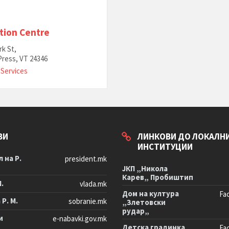
tion Centre
rk St,
ress, VT 24346
 Services
ВИ
ЛИНКОВИ ДО ЛОКАЛН
ИНСТИТУЦИИ
 на Р.
president.mk
ЈКП „Никола
Карев„ Пробиштип
М.
vlada.mk
Дом на култура
Fa
Р. М.
sobranie.mk
„Злетовски
рудар„
и
e-nabavki.gov.mk
Детска градинка
Fa