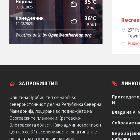
35°C
Недела
09.08.2026
2 m/s
36°C
Понеделник
Recrea
10.08.2026
0 m/s
297 Pa
Weather data by
OpenWeatherMap.org
TownP
Public
ЗА ПРОБИШТИП
ЛИНКО
Претседател
Општина Пробиштип се наоѓа во
М.
североисточниот дел на Република Северна
Македонија, лоцирана во подножјето на
Влада на Р. 
Осоговските планини и Кратовско-
Собрание на 
Злетовската област. Како административен
центар со 37 населени места, општината е
Биро за јавн
посветена на одржлив развој и
набавки