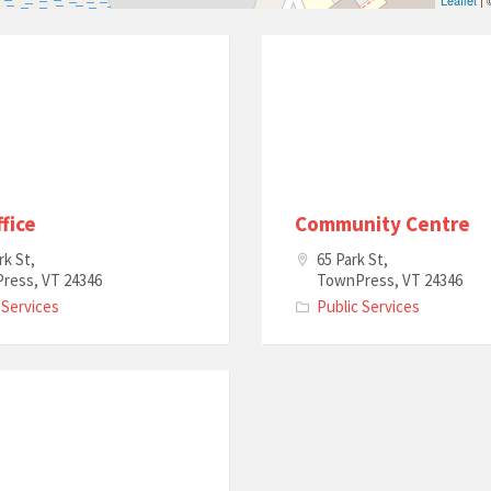
Leaflet
|
fice
Community Centre
rk St,
65 Park St,
ress, VT 24346
TownPress, VT 24346
 Services
Public Services