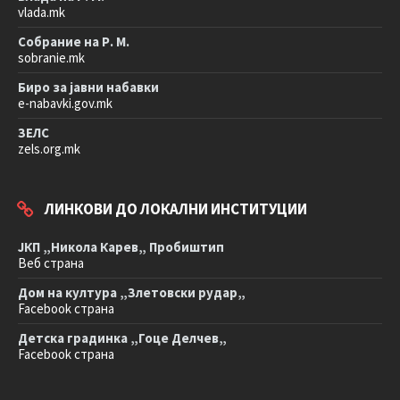
vlada.mk
Собрание на Р. М.
sobranie.mk
Биро за јавни набавки
e-nabavki.gov.mk
ЗЕЛС
zels.org.mk
ЛИНКОВИ ДО ЛОКАЛНИ ИНСТИТУЦИИ
ЈКП „Никола Карев„ Пробиштип
Веб страна
Дом на култура „Злетовски рудар„
Facebook страна
Детска градинка „Гоце Делчев„
Facebook страна