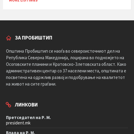
MORE LISTINGS
ЗА ПРОБИШТИП
Општина Пробиштип се наоѓа во североисточниот дел на
Република Северна Македонија, лоцирана во подножјето на
Осоговските планини и Кратовско-Злетовската област. Како
административен центар со 37 населени места, општината е
посветена на одржлив развој и подобрување на квалитетот
на живот на сите граѓани.
ЛИНКОВИ
Претседател на Р. М.
president.mk
Влада на Р. М.