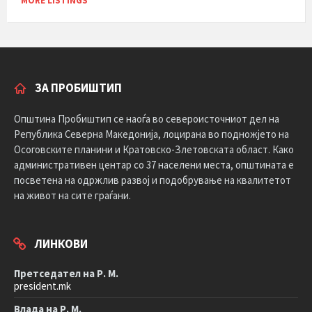
MORE LISTINGS
ЗА ПРОБИШТИП
Општина Пробиштип се наоѓа во североисточниот дел на
Република Северна Македонија, лоцирана во подножјето на
Осоговските планини и Кратовско-Злетовската област. Како
административен центар со 37 населени места, општината е
посветена на одржлив развој и подобрување на квалитетот
на живот на сите граѓани.
ЛИНКОВИ
Претседател на Р. М.
president.mk
Влада на Р. М.