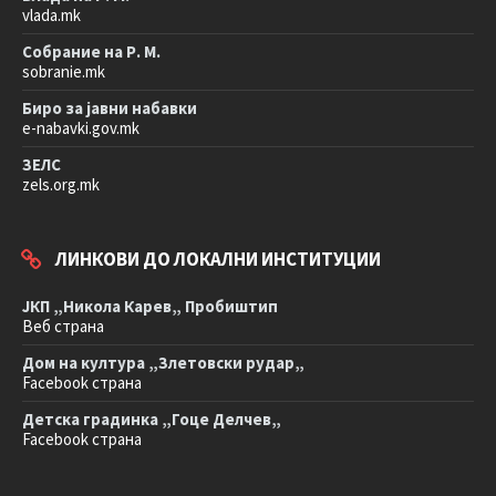
vlada.mk
Собрание на Р. М.
sobranie.mk
Биро за јавни набавки
e-nabavki.gov.mk
ЗЕЛС
zels.org.mk
ЛИНКОВИ ДО ЛОКАЛНИ ИНСТИТУЦИИ
ЈКП „Никола Карев„ Пробиштип
Веб страна
Дом на култура „Злетовски рудар„
Facebook страна
Детска градинка „Гоце Делчев„
Facebook страна