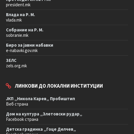
president.mk
Влада на Р. М.
vlada.mk
Собрание на Р. М.
sobranie.mk
Биро за јавни набавки
e-nabavki.gov.mk
ЗЕЛС
zels.org.mk
ЛИНКОВИ ДО ЛОКАЛНИ ИНСТИТУЦИИ
ЈКП „Никола Карев„ Пробиштип
Веб страна
Дом на култура „Злетовски рудар„
Facebook страна
Детска градинка „Гоце Делчев„