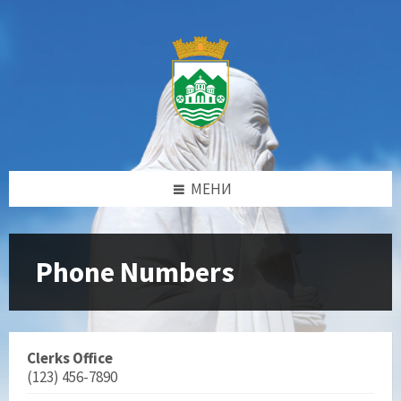
Прескокни
Прескокни
Прескокни
Прескокни
до
до
до
до
содржината
левата
десната
подножјето
странична
странична
лента
лента
МЕНИ
Phone Numbers
Clerks Office
(123) 456-7890