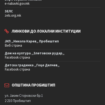
e-nabavki.gov.mk
ЗЕЛС
zels.org.mk
ЛИНКОВИ ДО ЛОКАЛНИ ИНСТИТУЦИИ
ЈКП „Никола Карев„ Пробиштип
Веб страна
Дом на култура „Злетовски рудар„
Facebook страна
Детска градинка „Гоце Делчев„
Facebook страна
ОПШТИНА ПРОБИШТИП
ул. Јаким Стојковски бр.1
2 210 Пробиштип