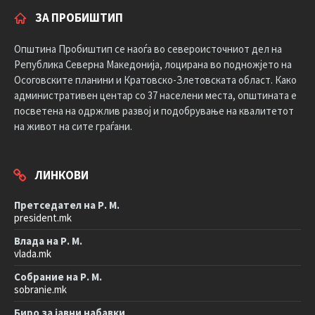
ЗА ПРОБИШТИП
Општина Пробиштип се наоѓа во североисточниот дел на
Република Северна Македонија, лоцирана во подножјето на
Осоговските планини и Кратовско-Злетовската област. Како
административен центар со 37 населени места, општината е
посветена на одржлив развој и подобрување на квалитетот
на живот на сите граѓани.
ЛИНКОВИ
Претседател на Р. М.
president.mk
Влада на Р. М.
vlada.mk
Собрание на Р. М.
sobranie.mk
Биро за јавни набавки