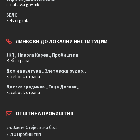
e-nabavki.gov.mk
ЗЕЛС
zels.org.mk
ЛИНКОВИ ДО ЛОКАЛНИ ИНСТИТУЦИИ
ЈКП „Никола Карев„ Пробиштип
Веб страна
Дом на култура „Злетовски рудар„
Facebook страна
Детска градинка „Гоце Делчев„
Facebook страна
ОПШТИНА ПРОБИШТИП
ул. Јаким Стојковски бр.1
2 210 Пробиштип