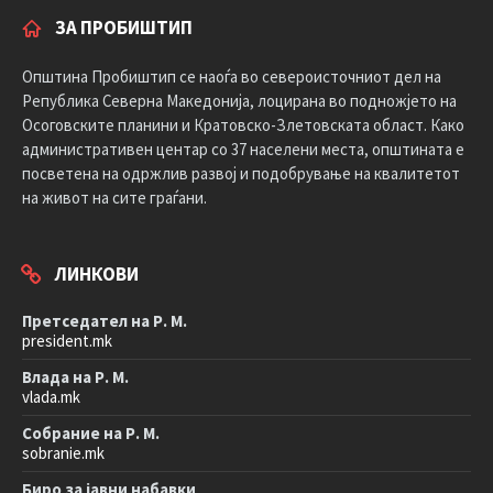
ЗА ПРОБИШТИП
Општина Пробиштип се наоѓа во североисточниот дел на
Република Северна Македонија, лоцирана во подножјето на
Осоговските планини и Кратовско-Злетовската област. Како
административен центар со 37 населени места, општината е
посветена на одржлив развој и подобрување на квалитетот
на живот на сите граѓани.
ЛИНКОВИ
Претседател на Р. М.
president.mk
Влада на Р. М.
vlada.mk
Собрание на Р. М.
sobranie.mk
Биро за јавни набавки