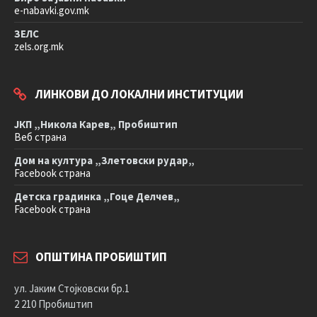
e-nabavki.gov.mk
ЗЕЛС
zels.org.mk
ЛИНКОВИ ДО ЛОКАЛНИ ИНСТИТУЦИИ
ЈКП „Никола Карев„ Пробиштип
Веб страна
Дом на култура „Злетовски рудар„
Facebook страна
Детска градинка „Гоце Делчев„
Facebook страна
ОПШТИНА ПРОБИШТИП
ул. Јаким Стојковски бр.1
2 210 Пробиштип