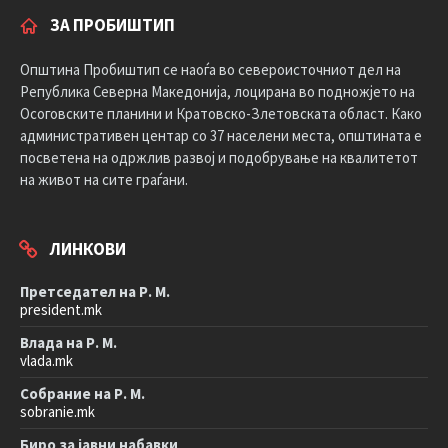
ЗА ПРОБИШТИП
Општина Пробиштип се наоѓа во североисточниот дел на
Република Северна Македонија, лоцирана во подножјето на
Осоговските планини и Кратовско-Злетовската област. Како
административен центар со 37 населени места, општината е
посветена на одржлив развој и подобрување на квалитетот
на живот на сите граѓани.
ЛИНКОВИ
Претседател на Р. М.
president.mk
Влада на Р. М.
vlada.mk
Собрание на Р. М.
sobranie.mk
Биро за јавни набавки