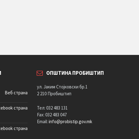
И
ОПШТИНА ПРОБИШТИП
ул. Јаким Стојковски бр.1
Веб страна
2 210 Пробиштип
cebook страна
Тел: 032 483 131
Fax: 032 483 047
Email:
info@probistip.gov.mk
cebook страна