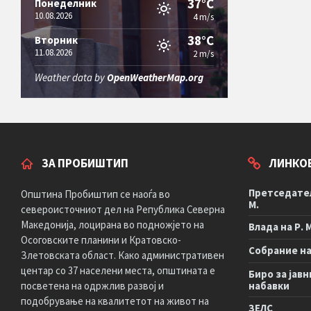
37°C
Понеделник
10.08.2026
4 m/s
38°C
Вторник
11.08.2026
2 m/s
Weather data by
OpenWeatherMap.org
ЗА ПРОБИШТИП
ЛИНКО
Претседател
Општина Пробиштип се наоѓа во
М.
североисточниот дел на Република Северна
Македонија, лоцирана во подножјето на
Влада на Р. 
Осоговските планини и Кратовско-
Собрание на 
Злетовската област. Како административен
центар со 37 населени места, општината е
Биро за јавн
посветена на одржлив развој и
набавки
подобрување на квалитетот на живот на
ЗЕЛС