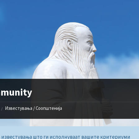
munity
Известувања / Соопштенија
/
 известувања што ги исполнуваат вашите критериуми