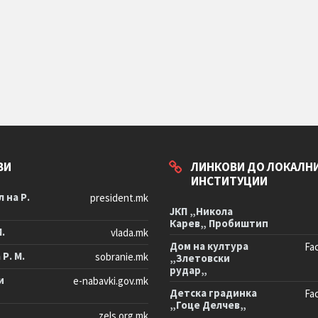
ВИ
ЛИНКОВИ ДО ЛОКАЛН
ИНСТИТУЦИИ
 на Р.
president.mk
ЈКП „Никола
Карев„ Пробиштип
М.
vlada.mk
Дом на култура
Fa
Р. М.
sobranie.mk
„Злетовски
рудар„
и
e-nabavki.gov.mk
Детска градинка
Fa
„Гоце Делчев„
zels.org.mk