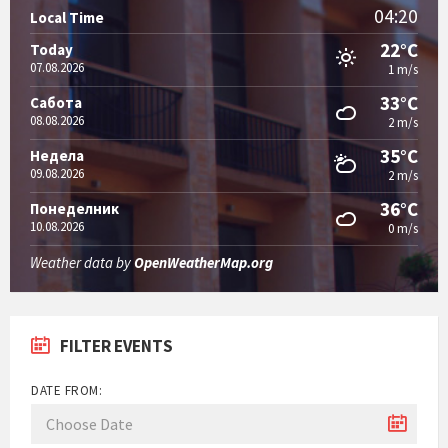
04:20
Local Time
22°C
Today
07.08.2026
1 m/s
33°C
Сабота
08.08.2026
2 m/s
35°C
Недела
09.08.2026
2 m/s
36°C
Понеделник
10.08.2026
0 m/s
Weather data by
OpenWeatherMap.org
FILTER EVENTS
DATE FROM: