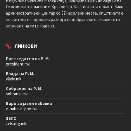
Република Северна Македонија, лоцирана во подножјето на
Осоговските планини и Кратовско-Злетовската област. Како
административен центар со 37 населени места, општината е
посветена на одржлив развој и подобрување на квалитетот
на живот на сите граѓани.
ЛИНКОВИ
Претседател на Р. М.
president.mk
Влада на Р. М.
vlada.mk
Собрание на Р. М.
sobranie.mk
Биро за јавни набавки
e-nabavki.gov.mk
ЗЕЛС
zels.org.mk