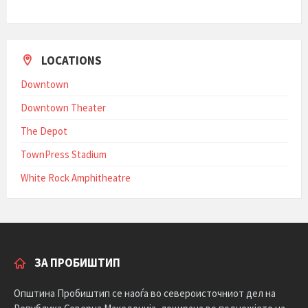
LOCATIONS
Downtown
Downtown Theater
The Depot
TownPress Stadium
White Rock Amphitheatre
ЗА ПРОБИШТИП
Општина Пробиштип се наоѓа во североисточниот дел на